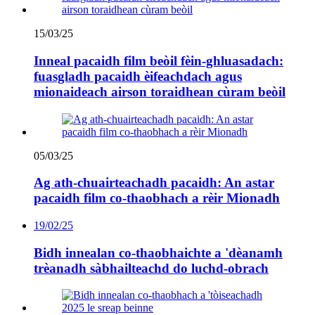
15/03/25
Inneal pacaidh film beòil fèin-ghluasadach:
fuasgladh pacaidh èifeachdach agus
mionaideach airson toraidhean cùram beòil
05/03/25
Ag ath-chuairteachadh pacaidh: An astar
pacaidh film co-thaobhach a rèir Mionadh
19/02/25
Bidh innealan co-thaobhaichte a 'dèanamh
trèanadh sàbhailteachd do luchd-obrach