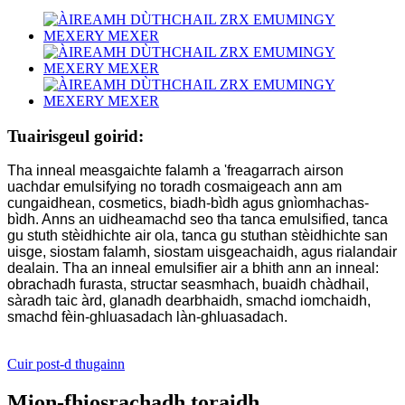
Tuairisgeul goirid:
Tha inneal measgaichte falamh a 'freagarrach airson
uachdar emulsifying no toradh cosmaigeach ann am
cungaidhean, cosmetics, biadh-bìdh agus gnìomhachas-
bìdh. Anns an uidheamachd seo tha tanca emulsified, tanca
gu stuth stèidhichte air ola, tanca gu stuthan stèidhichte san
uisge, siostam falamh, siostam uisgeachaidh, agus rialandair
dealain. Tha an inneal emulsifier air a bhith ann an inneal:
obrachadh furasta, structar seasmhach, buaidh chàdhail,
sàradh taic àrd, glanadh dearbhaidh, smachd iomchaidh,
smachd fèin-ghluasadach làn-ghluasadach.
Cuir post-d thugainn
Mion-fhiosrachadh toraidh