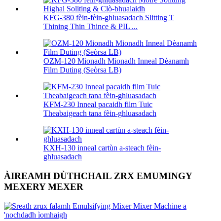
KFG-380 fèin-fèin-ghluasadach Slitting T
Thining Thin Thince & PIL ...
OZM-120 Mionadh Mionadh Inneal Dèanamh
Film Duting (Seòrsa LB)
KFM-230 Inneal pacaidh film Tuic
Theabaigeach tana fèin-ghluasadach
KXH-130 inneal cartùn a-steach fèin-
ghluasadach
ÀIREAMH DÙTHCHAIL ZRX EMUMINGY
MEXERY MEXER