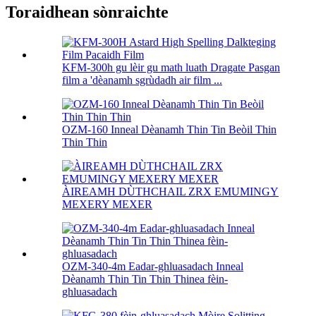
Toraidhean sònraichte
KFM-300h gu lèir gu math luath Dragate Pasgan
film a 'dèanamh sgrùdadh air film ...
OZM-160 Inneal Dèanamh Thin Tin Beòil Thin
Thin Thin
ÀIREAMH DÙTHCHAIL ZRX EMUMINGY
MEXERY MEXER
OZM-340-4m Eadar-ghluasadach Inneal
Dèanamh Thin Tin Thin Thinea fèin-
ghluasadach