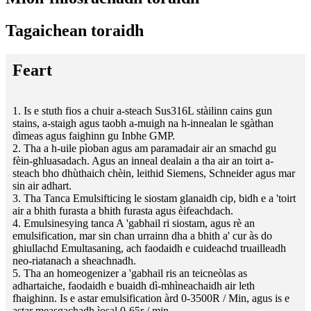
Tagaichean toraidh
Feart
1. Is e stuth fios a chuir a-steach Sus316L stàilinn cains gun
stains, a-staigh agus taobh a-muigh na h-innealan le sgàthan
dìmeas agus faighinn gu Inbhe GMP.
2. Tha a h-uile pìoban agus am paramadair air an smachd gu
fèin-ghluasadach. Agus an inneal dealain a tha air an toirt a-
steach bho dhùthaich chèin, leithid Siemens, Schneider agus mar
sin air adhart.
3. Tha Tanca Emulsifticing le siostam glanaidh cip, bidh e a 'toirt
air a bhith furasta a bhith furasta agus èifeachdach.
4. Emulsinesying tanca A 'gabhail ri siostam, agus rè an
emulsification, mar sin chan urrainn dha a bhith a' cur às do
ghiullachd Emultasaning, ach faodaidh e cuideachd truailleadh
neo-riatanach a sheachnadh.
5. Tha an homeogenizer a 'gabhail ris an teicneòlas as
adhartaiche, faodaidh e buaidh dì-mhìneachaidh air leth
fhaighinn. Is e astar emulsification àrd 0-3500R / Min, agus is e
astar measgachadh ìosal 0-65r / min.