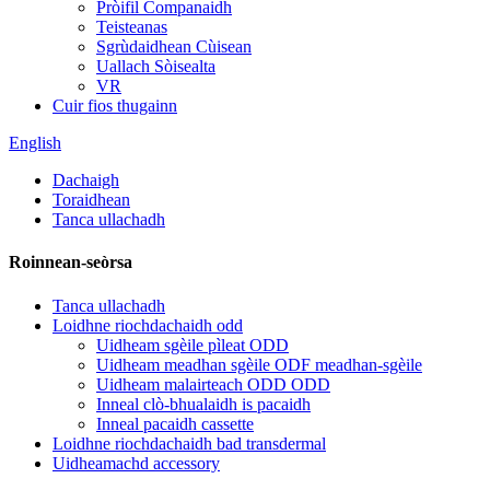
Pròifil Companaidh
Teisteanas
Sgrùdaidhean Cùisean
Uallach Sòisealta
VR
Cuir fios thugainn
English
Dachaigh
Toraidhean
Tanca ullachadh
Roinnean-seòrsa
Tanca ullachadh
Loidhne riochdachaidh odd
Uidheam sgèile pìleat ODD
Uidheam meadhan sgèile ODF meadhan-sgèile
Uidheam malairteach ODD ODD
Inneal clò-bhualaidh is pacaidh
Inneal pacaidh cassette
Loidhne riochdachaidh bad transdermal
Uidheamachd accessory