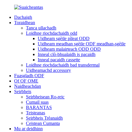
Dachaigh
Toraidhean
Tanca ullachadh
Loidhne riochdachaidh odd
Uidheam sgèile pìleat ODD
Uidheam meadhan sgèile ODF meadhan-sgèile
Uidheam malairteach ODD ODD
Inneal clò-bhualaidh is pacaidh
Inneal pacaidh cassette
Loidhne riochdachaidh bad transdermal
Uidheamachd accessory
Fuasgladh ODF
Of OF OME
Naidheachdan
Seirbheis
Seirbheisean Ro-reic
Cumail suas
BARANTAS
Teisteanas
Seirbheis Trèanaidh
Ceistean Cumanta
Mu ar deidhinn