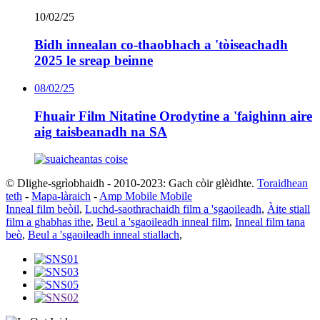
10/02/25
Bidh innealan co-thaobhach a 'tòiseachadh
2025 le sreap beinne
08/02/25
Fhuair Film Nitatine Orodytine a 'faighinn aire
aig taisbeanadh na SA
© Dlighe-sgrìobhaidh - 2010-2023: Gach còir glèidhte.
Toraidhean
teth
-
Mapa-làraich
-
Amp Mobile Mobile
Inneal film beòil
,
Luchd-saothrachaidh film a 'sgaoileadh
,
Àite stiall
film a ghabhas ithe
,
Beul a 'sgaoileadh inneal film
,
Inneal film tana
beò
,
Beul a 'sgaoileadh inneal stiallach
,