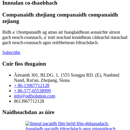
Innealan co-thaobhach
Companaidh zhejiang companaidh companaidh
zejiang
Bidh a 'chompanaidh ag amas air fuasglaidhean aonaichte airson
gach neach-ceannach, a' toirt seachad toraidhean càileachd riarachail
gach neach-ceannach agus seirbheisean èifeachdach.
Subscribe
Cuir fios thugainn
Àireamh 301, BLDG. 1, 1555 Songpu RD. (E), Nanbind
Nand, Rui'an, Zhejiang, Sìona
+ 86-13967712128
+ 86-577-65538999
info@odfsolution.com
8613967712128
Naidheachdan as ùire