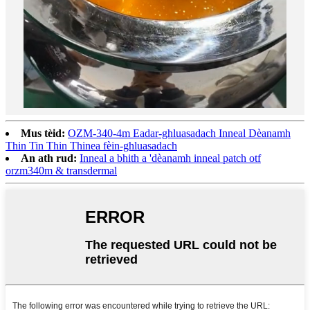
Mus tèid:
OZM-340-4m Eadar-ghluasadach Inneal Dèanamh
Thin Tin Thin Thinea fèin-ghluasadach
An ath rud:
Inneal a bhith a 'dèanamh inneal patch otf
orzm340m & transdermal