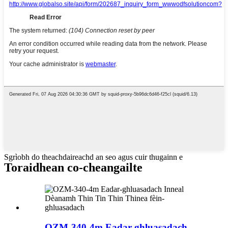
Sgrìobh do theachdaireachd an seo agus cuir thugainn e
Toraidhean co-cheangailte
OZM-340-4m Eadar-ghluasadach