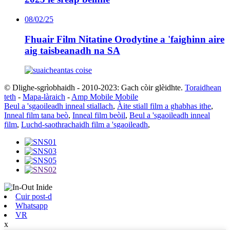
08/02/25
Fhuair Film Nitatine Orodytine a 'faighinn aire
aig taisbeanadh na SA
© Dlighe-sgrìobhaidh - 2010-2023: Gach còir glèidhte.
Toraidhean
teth
-
Mapa-làraich
-
Amp Mobile Mobile
Beul a 'sgaoileadh inneal stiallach
,
Àite stiall film a ghabhas ithe
,
Inneal film tana beò
,
Inneal film beòil
,
Beul a 'sgaoileadh inneal
film
,
Luchd-saothrachaidh film a 'sgaoileadh
,
Cuir post-d
Whatsapp
VR
x