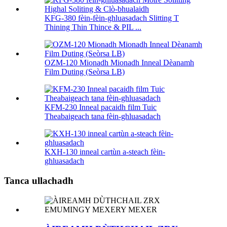
KFG-380 fèin-fèin-ghluasadach Slitting T
Thining Thin Thince & PIL ...
OZM-120 Mionadh Mionadh Inneal Dèanamh
Film Duting (Seòrsa LB)
KFM-230 Inneal pacaidh film Tuic
Theabaigeach tana fèin-ghluasadach
KXH-130 inneal cartùn a-steach fèin-
ghluasadach
Tanca ullachadh