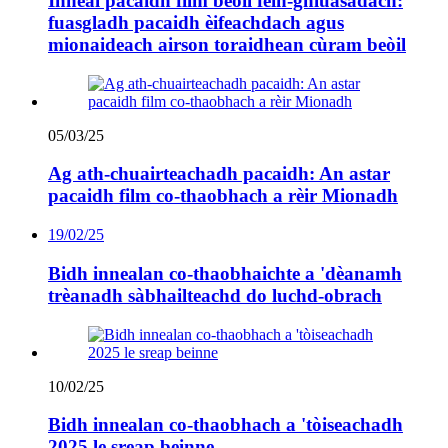
Inneal pacaidh film beòil fèin-ghluasadach:
fuasgladh pacaidh èifeachdach agus
mionaideach airson toraidhean cùram beòil
05/03/25
Ag ath-chuairteachadh pacaidh: An astar
pacaidh film co-thaobhach a rèir Mionadh
19/02/25
Bidh innealan co-thaobhaichte a 'dèanamh
trèanadh sàbhailteachd do luchd-obrach
10/02/25
Bidh innealan co-thaobhach a 'tòiseachadh
2025 le sreap beinne