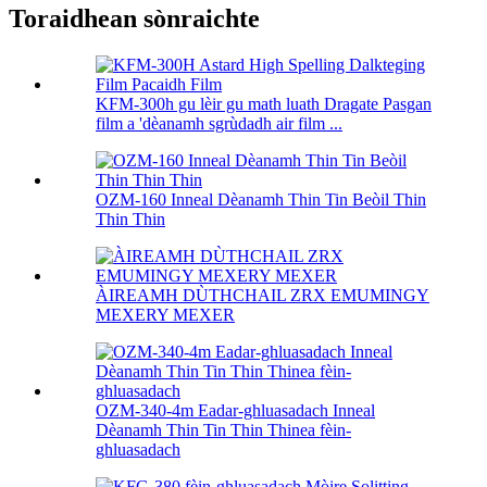
Toraidhean sònraichte
KFM-300h gu lèir gu math luath Dragate Pasgan
film a 'dèanamh sgrùdadh air film ...
OZM-160 Inneal Dèanamh Thin Tin Beòil Thin
Thin Thin
ÀIREAMH DÙTHCHAIL ZRX EMUMINGY
MEXERY MEXER
OZM-340-4m Eadar-ghluasadach Inneal
Dèanamh Thin Tin Thin Thinea fèin-
ghluasadach