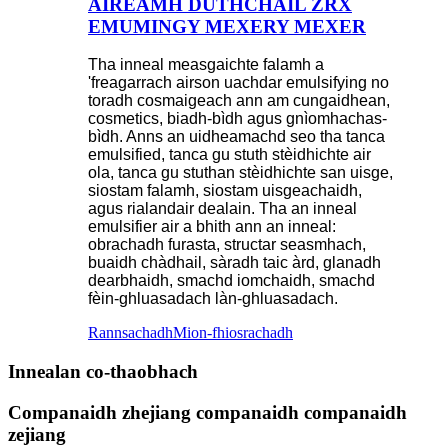
ÀIREAMH DÙTHCHAIL ZRX
EMUMINGY MEXERY MEXER
Tha inneal measgaichte falamh a
'freagarrach airson uachdar emulsifying no
toradh cosmaigeach ann am cungaidhean,
cosmetics, biadh-bìdh agus gnìomhachas-
bìdh. Anns an uidheamachd seo tha tanca
emulsified, tanca gu stuth stèidhichte air
ola, tanca gu stuthan stèidhichte san uisge,
siostam falamh, siostam uisgeachaidh,
agus rialandair dealain. Tha an inneal
emulsifier air a bhith ann an inneal:
obrachadh furasta, structar seasmhach,
buaidh chàdhail, sàradh taic àrd, glanadh
dearbhaidh, smachd iomchaidh, smachd
fèin-ghluasadach làn-ghluasadach.
Rannsachadh
Mion-fhiosrachadh
Innealan co-thaobhach
Companaidh zhejiang companaidh companaidh
zejiang