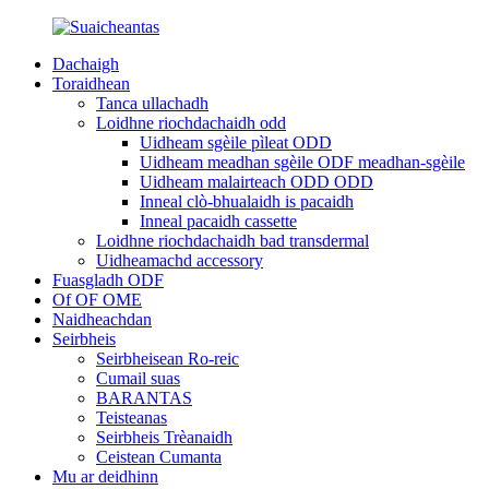
Dachaigh
Toraidhean
Tanca ullachadh
Loidhne riochdachaidh odd
Uidheam sgèile pìleat ODD
Uidheam meadhan sgèile ODF meadhan-sgèile
Uidheam malairteach ODD ODD
Inneal clò-bhualaidh is pacaidh
Inneal pacaidh cassette
Loidhne riochdachaidh bad transdermal
Uidheamachd accessory
Fuasgladh ODF
Of OF OME
Naidheachdan
Seirbheis
Seirbheisean Ro-reic
Cumail suas
BARANTAS
Teisteanas
Seirbheis Trèanaidh
Ceistean Cumanta
Mu ar deidhinn