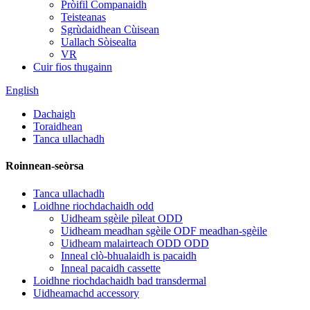
Pròifil Companaidh
Teisteanas
Sgrùdaidhean Cùisean
Uallach Sòisealta
VR
Cuir fios thugainn
English
Dachaigh
Toraidhean
Tanca ullachadh
Roinnean-seòrsa
Tanca ullachadh
Loidhne riochdachaidh odd
Uidheam sgèile pìleat ODD
Uidheam meadhan sgèile ODF meadhan-sgèile
Uidheam malairteach ODD ODD
Inneal clò-bhualaidh is pacaidh
Inneal pacaidh cassette
Loidhne riochdachaidh bad transdermal
Uidheamachd accessory