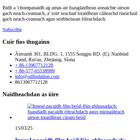
Bidh a 'chompanaidh ag amas air fuasglaidhean aonaichte airson
gach neach-ceannach, a' toirt seachad toraidhean càileachd riarachail
gach neach-ceannach agus seirbheisean èifeachdach.
Subscribe
Cuir fios thugainn
Àireamh 301, BLDG. 1, 1555 Songpu RD. (E), Nanbind
Nand, Rui'an, Zhejiang, Sìona
+ 86-13967712128
+ 86-577-65538999
info@odfsolution.com
8613967712128
Naidheachdan as ùire
15/03/25