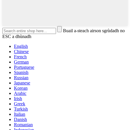
Buail a-steach airson sgrùdadh no
ESC a dhùnadh
English
Chinese
French
German
Portuguese
Spanish
Russian
Japanese
Korean
Arabic
Irish
Greek
Turkish
Italian
Danish
Romanian
Indonesian