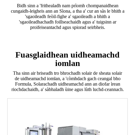
Bidh sinn a 'frithealadh nam prìomh chompanaidhean
cungaidh-leigheis ann an Sìona, a tha a' cur an sàs le bhith a
'sgaoileadh feòil-fighe a' sgaoileadh a bhith a
'sgaoileadhachadh foillseachaidh agus a' tuigsinn ar
proifeiseantachd agus spiorad seirbheis.
Fuasglaidhean uidheamachd
iomlan
Tha sinn air briseadh tro bhrochadh solair de sheata solair
de uidheamachd iomlan, a 'còmhdach gach ceangal bho
Formula, Solarachadh uidheamachd ann an diofar ìrean
riochdachaidh, a' sàbhaladh ùine agus lùth luchd-ceannach.