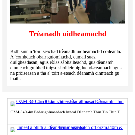
Trèanadh uidheamachd
Bidh sinn a 'toirt seachad trèanadh uidheamachd coileanta.
A 'còmhdach obair gnìomhachd, cumail suas,
duilgheadasan, agus eòlas sàbhailteachd, gus dèanamh
cinnteach gu bheil tuigse shoilleir aig luchd-ceannach agus
na pròiseasan a tha a' toirt a-steach dèanamh cinnteach gu
luath.
OZM-340-4m Eadar-ghluasadach Inneal Dèanamh Thin Tin Thin Thinea fèin-ghluasadach