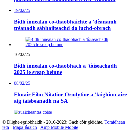
19/02/25
Bidh innealan co-thaobhaichte a 'dèanamh
trèanadh sàbhailteachd do luchd-obrach
10/02/25
Bidh innealan co-thaobhach a 'tòiseachadh
2025 le sreap beinne
08/02/25
Fhuair Film Nitatine Orodytine a 'faighinn aire
aig taisbeanadh na SA
© Dlighe-sgrìobhaidh - 2010-2023: Gach còir glèidhte.
Toraidhean
teth
-
Mapa-làraich
-
Amp Mobile Mobile