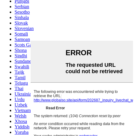
Punjabi
Serbian
Sesotho
Sinhala
Slovak
Slovenian
Somali
Samoan
Scots Gaelic
Shona
Sindhi
Sundanese
Swahili
Tajik
Tamil
Telugu
Thai
Ukrainian
Urdu
Uzbek
Vietnamese
Welsh
Xhosa
Yiddish
Yoruba