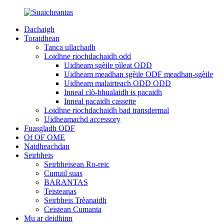
Dachaigh
Toraidhean
Tanca ullachadh
Loidhne riochdachaidh odd
Uidheam sgèile pìleat ODD
Uidheam meadhan sgèile ODF meadhan-sgèile
Uidheam malairteach ODD ODD
Inneal clò-bhualaidh is pacaidh
Inneal pacaidh cassette
Loidhne riochdachaidh bad transdermal
Uidheamachd accessory
Fuasgladh ODF
Of OF OME
Naidheachdan
Seirbheis
Seirbheisean Ro-reic
Cumail suas
BARANTAS
Teisteanas
Seirbheis Trèanaidh
Ceistean Cumanta
Mu ar deidhinn