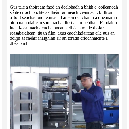
Gus taic a thoirt am faod an dealbhadh a bhith a 'coileanadh
stàite crìochnaichte as fheàrr an neach-ceannach, bidh sinn
a' toirt seachad uidheamachd airson deuchainn a dhèanamh
air paramadairean saothrachaidh stiallan beòthail. Faodaidh
luchd-ceannach deuchainnean a dhèanamh le diofar
reasabaidhean, tiugh film, agus caochladairean eile gus an
dòigh as fheàrr fhaighinn air an toradh crìochnaichte a
dhèanamh.