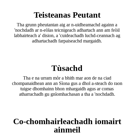
Teisteanas Peutant
Tha grunn pheutantan aig ar n-uidheamachd againn a
'nochdadh ar n-eòlas teicnigeach adhartach ann am feòil
labhairteach a' dision, a 'cuideachadh luchd-ceannach ag
adhartachadh farpaiseachd margaidh.
Tùsachd
Tha e na urram mòr a bhith mar aon de na ciad
chompanaidhean ann an Sìona gus a dhol a-steach do raon
tuigse dhomhainn bhon mhargaidh agus ar comas
atharrachadh gu gnìomhachasan a tha a 'nochdadh.
Co-chomhairleachadh iomairt
ainmeil