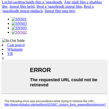
Luchd-saothrachaidh film a 'sgaoileadh
,
Àite stiall film a ghabhas
ithe
,
Inneal film beòil
,
Beul a 'sgaoileadh inneal film
,
Beul a
'sgaoileadh inneal stiallach
,
Inneal film tana beò
,
Cuir post-d
Whatsapp
VR
x