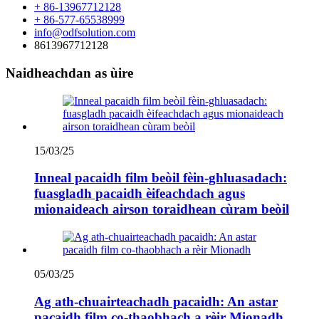
+ 86-13967712128
+ 86-577-65538999
info@odfsolution.com
8613967712128
Naidheachdan as ùire
15/03/25
Inneal pacaidh film beòil fèin-ghluasadach:
fuasgladh pacaidh èifeachdach agus
mionaideach airson toraidhean cùram beòil
05/03/25
Ag ath-chuairteachadh pacaidh: An astar
pacaidh film co-thaobhach a rèir Mionadh