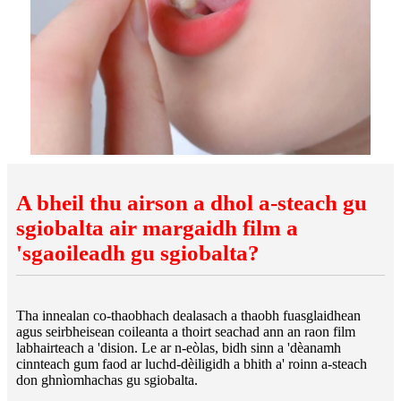
A bheil thu airson a dhol a-steach gu
sgiobalta air margaidh film a
'sgaoileadh gu sgiobalta?
Tha innealan co-thaobhach dealasach a thaobh fuasglaidhean
agus seirbheisean coileanta a thoirt seachad ann an raon film
labhairteach a 'dision. Le ar n-eòlas, bidh sinn a 'dèanamh
cinnteach gum faod ar luchd-dèiligidh a bhith a' roinn a-steach
don ghnìomhachas gu sgiobalta.