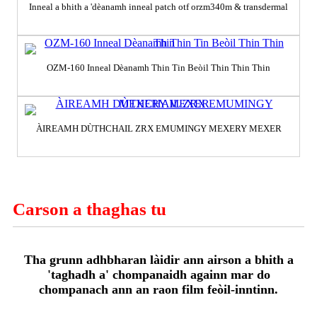
Inneal a bhith a 'dèanamh inneal patch otf orzm340m & transdermal
OZM-160 Inneal Dèanamh Thin Tin Beòil Thin Thin Thin
ÀIREAMH DÙTHCHAIL ZRX EMUMINGY MEXERY MEXER
Carson a thaghas tu
Tha grunn adhbharan làidir ann airson a bhith a
'taghadh a' chompanaidh againn mar do
chompanach ann an raon film feòil-inntinn.