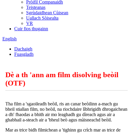
Pròifil Companaidh
Teisteanas
Sgrùdaidhean Cùisean
Uallach Sòisealta
VR
Cuir fios thugainn
English
Dachaigh
Fuasgladh
Dè a th 'ann am film disolving beòil
(OTF)
Tha film a 'sgaoileadh beòil, ris an canar beòilinn a-mach gu
bheil stiallan film, no beòil, na riochdaire lìbhrigidh dhrogaichean
a dh' fhaodas a bhith air mo leaghadh gu dìreach agus air a
ghabhail a-steach air a 'bheul beò agus màisneachd beòil.
Mar as trice bidh filmichean a 'tighinn gu crìch mar as trice de