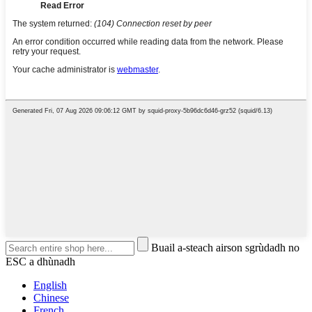
Buail a-steach airson sgrùdadh no
ESC a dhùnadh
English
Chinese
French