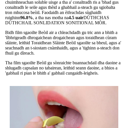
chuimhneachan soluble uisge a tha a' conaltradh ris a 'bhad gus
conaltradh le seile agus thèid a ghabhail a-steach gu sgiobalta
tron ​​mhucosa beòil. Faodaidh an èifeachdas sùghaidh
ruighinn
96.8%
, a tha nas motha na
4.5 uair
DÙTHCHAS
DÙTHCHAIL SONLIDATION SONITIONAL MÒR.
Bidh film sgaoilte Beòil air a chleachdadh gu tric ann a bhith a
'lìbhrigeadh dhrogaichean drogaichean agus toraidhean cùram
slàinte, leithid Toraidhean Slàinte Beòil sgaoilte sa bheul, agus a'
seachnadh an t-siostam cnàmhaidh, agus a 'tighinn a-steach don
fhuil gu dìreach.
Tha film sgaoilte Beòil gu sònraichte buannachdail dha daoine a
shlugadh capsalan no tabairean, leithid seann daoine, a bhios a
'gabhail ri pian le bhith a' gabhail cungaidh-leigheis.