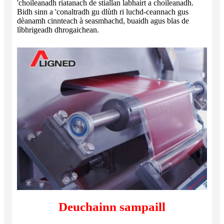
'choileanadh riatanach de stiallan labhairt a choileanadh.
Bidh sinn a 'conaltradh gu dlùth ri luchd-ceannach gus
dèanamh cinnteach à seasmhachd, buaidh agus blas de
lìbhrigeadh dhrogaichean.
Deuchainn sampaill