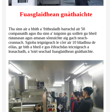
Fuasglaidhean gnàthaichte
Tha sinn air a bhith a 'frithealadh barrachd air 50
companaidh agus tha sinn a' tuigsinn gu soilleir gu bheil
riatanasan agus amasan sònraichte aig gach neach-
ceannach. Sgioba teignigeach le còrr air 10 bliadhna de
eòlas, ge bith a bheil e gus èifeachdas teicnigeach a
leasachadh, a 'toirt seachad fuasglaidhean gnàthaichte.