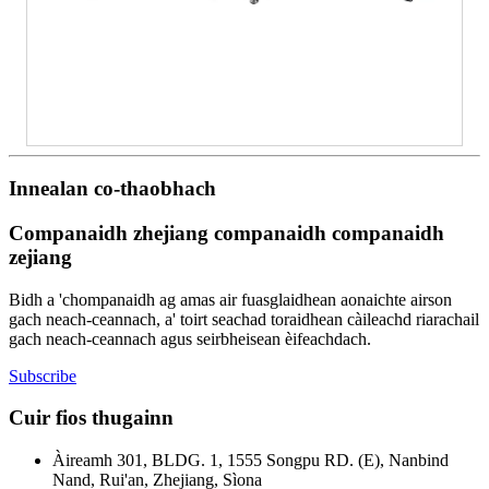
Innealan co-thaobhach
Companaidh zhejiang companaidh companaidh
zejiang
Bidh a 'chompanaidh ag amas air fuasglaidhean aonaichte airson
gach neach-ceannach, a' toirt seachad toraidhean càileachd riarachail
gach neach-ceannach agus seirbheisean èifeachdach.
Subscribe
Cuir fios thugainn
Àireamh 301, BLDG. 1, 1555 Songpu RD. (E), Nanbind
Nand, Rui'an, Zhejiang, Sìona