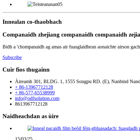
Innealan co-thaobhach
Companaidh zhejiang companaidh companaidh zeji
Bidh a 'chompanaidh ag amas air fuasglaidhean aonaichte airson gach 
Subscribe
Cuir fios thugainn
Àireamh 301, BLDG. 1, 1555 Songpu RD. (E), Nanbind Nand, 
+ 86-13967712128
+ 86-577-65538999
info@odfsolution.com
8613967712128
Naidheachdan as ùire
15/03/25