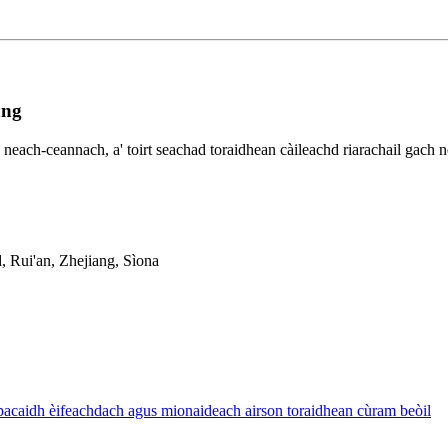
ang
neach-ceannach, a' toirt seachad toraidhean càileachd riarachail gach 
Rui'an, Zhejiang, Sìona