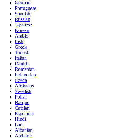
German
Portuguese
Spanish
Russian
Japanese
Korean
Arabic
Irish
Greek
Turkish
Italian
Danish
Romanian
Indonesian
Czech
Afrikaans
Swedish
Polish
Basque
Catalan
Esperanto
Hindi
Lao
Albanian
Amharic