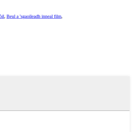
òil
,
Beul a 'sgaoileadh inneal film
,