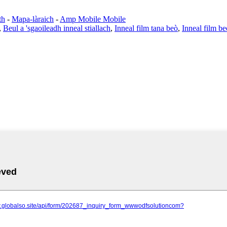
th
-
Mapa-làraich
-
Amp Mobile Mobile
,
Beul a 'sgaoileadh inneal stiallach
,
Inneal film tana beò
,
Inneal film be