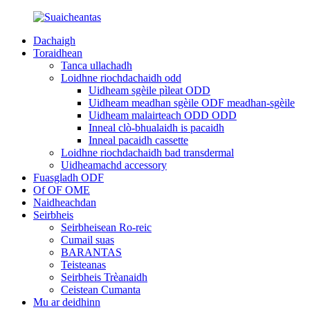
Dachaigh
Toraidhean
Tanca ullachadh
Loidhne riochdachaidh odd
Uidheam sgèile pìleat ODD
Uidheam meadhan sgèile ODF meadhan-sgèile
Uidheam malairteach ODD ODD
Inneal clò-bhualaidh is pacaidh
Inneal pacaidh cassette
Loidhne riochdachaidh bad transdermal
Uidheamachd accessory
Fuasgladh ODF
Of OF OME
Naidheachdan
Seirbheis
Seirbheisean Ro-reic
Cumail suas
BARANTAS
Teisteanas
Seirbheis Trèanaidh
Ceistean Cumanta
Mu ar deidhinn