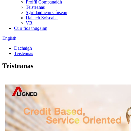
Pròifil Companaidh
Teisteanas
Sgrùdaidhean Cùisean
Uallach Sòisealta
VR
Cuir fios thugainn
English
Dachaigh
Teisteanas
Teisteanas