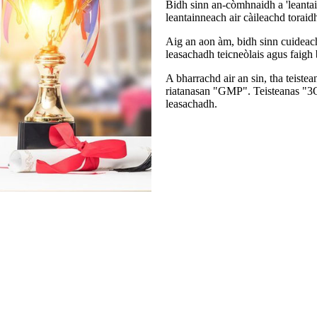
Bidh sinn an-còmhnaidh a 'leantai
leantainneach air càileachd toraid
Aig an aon àm, bidh sinn cuideac
leasachadh teicneòlais agus faigh
A bharrachd air an sin, tha teiste
riatanasan "GMP". Teisteanas "3
leasachadh.