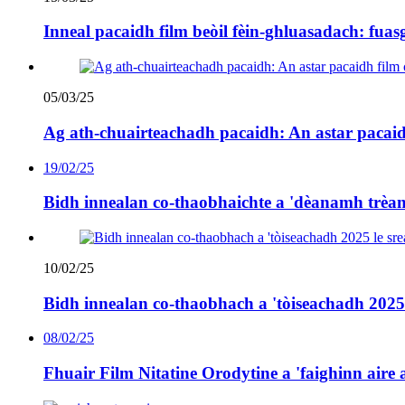
Inneal pacaidh film beòil fèin-ghluasadach: fua
05/03/25
Ag ath-chuairteachadh pacaidh: An astar pacai
19/02/25
Bidh innealan co-thaobhaichte a 'dèanamh trèa
10/02/25
Bidh innealan co-thaobhach a 'tòiseachadh 2025 
08/02/25
Fhuair Film Nitatine Orodytine a 'faighinn aire