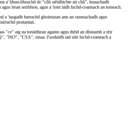
nn a' bhun-bheachd de "cliù stèidhichte air cliù", leasachadh
h agus ìrean seirbheis, agus a 'toirt ùidh luchd-ceannach an toiseach.
hd a 'tasgadh barrachd ghoireasan ann an rannsachadh agus
 barrachd peutantan.
anas "ce" aig na toraidhean againn agus thèid an dèanamh a rèir
Q", "ISO", "CSA", msaa. Faodaidh iad uile luchd-ceannach a