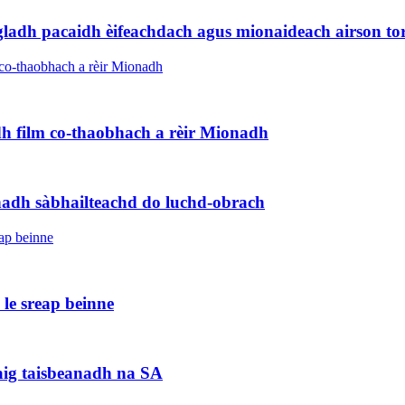
sgladh pacaidh èifeachdach agus mionaideach airson t
dh film co-thaobhach a rèir Mionadh
nadh sàbhailteachd do luchd-obrach
le sreap beinne
 aig taisbeanadh na SA