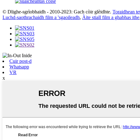
© Dlighe-sgrìobhaidh - 2010-2023: Gach còir glèidhte.
Toraidhean te
Luchd-saothrachaidh film a 'sgaoileadh
,
Àite stiall film a ghabhas ithe
Cuir post-d
Whatsapp
VR
x