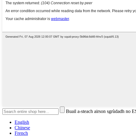
Buail a-steach airson sgrùdadh no 
English
Chinese
French