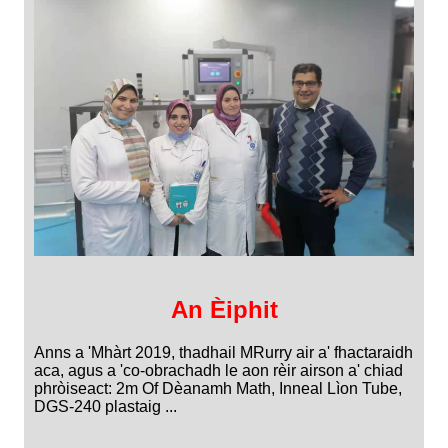
An Èiphit
Anns a 'Mhàrt 2019, thadhail MRurry air a' fhactaraidh
aca, agus a 'co-obrachadh le aon rèir airson a' chiad
phròiseact: 2m Of Dèanamh Math, Inneal Lìon Tube,
DGS-240 plastaig ...