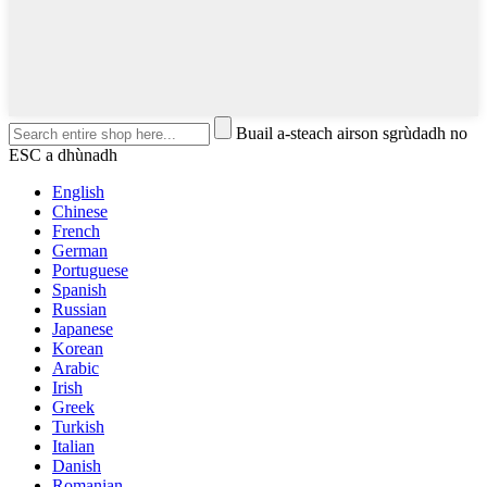
Buail a-steach airson sgrùdadh no
ESC a dhùnadh
English
Chinese
French
German
Portuguese
Spanish
Russian
Japanese
Korean
Arabic
Irish
Greek
Turkish
Italian
Danish
Romanian