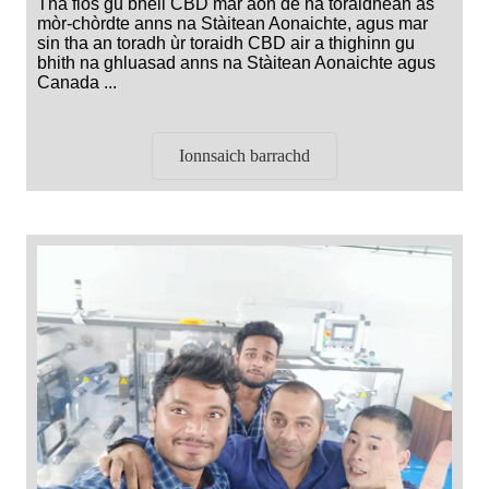
Tha fios gu bheil CBD mar aon de na toraidhean as
mòr-chòrdte anns na Stàitean Aonaichte, agus mar
sin tha an toradh ùr toraidh CBD air a thighinn gu
bhith na ghluasad anns na Stàitean Aonaichte agus
Canada ...
Ionnsaich barrachd