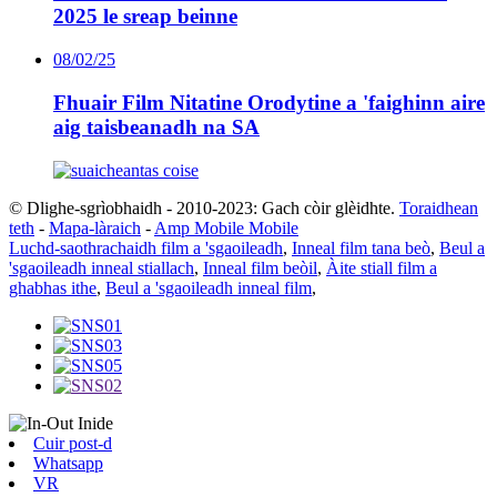
2025 le sreap beinne
08/02/25
Fhuair Film Nitatine Orodytine a 'faighinn aire
aig taisbeanadh na SA
© Dlighe-sgrìobhaidh - 2010-2023: Gach còir glèidhte.
Toraidhean
teth
-
Mapa-làraich
-
Amp Mobile Mobile
Luchd-saothrachaidh film a 'sgaoileadh
,
Inneal film tana beò
,
Beul a
'sgaoileadh inneal stiallach
,
Inneal film beòil
,
Àite stiall film a
ghabhas ithe
,
Beul a 'sgaoileadh inneal film
,
Cuir post-d
Whatsapp
VR