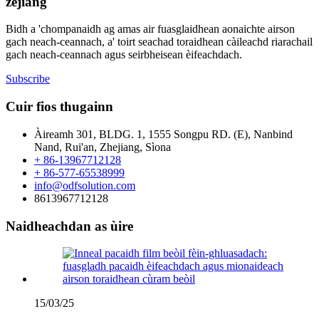
zejiang
Bidh a 'chompanaidh ag amas air fuasglaidhean aonaichte airson
gach neach-ceannach, a' toirt seachad toraidhean càileachd riarachail
gach neach-ceannach agus seirbheisean èifeachdach.
Subscribe
Cuir fios thugainn
Àireamh 301, BLDG. 1, 1555 Songpu RD. (E), Nanbind
Nand, Rui'an, Zhejiang, Sìona
+ 86-13967712128
+ 86-577-65538999
info@odfsolution.com
8613967712128
Naidheachdan as ùire
15/03/25