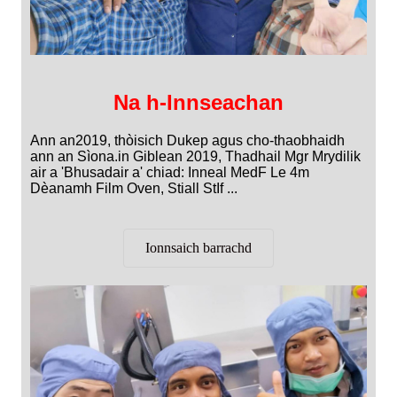
Na h-Innseachan
Ann an2019, thòisich Dukep agus cho-thaobhaidh
ann an Sìona.in Giblean 2019, Thadhail Mgr Mrydilik
air a 'Bhusadair a' chiad: Inneal MedF Le 4m
Dèanamh Film Oven, Stiall StIf ...
Ionnsaich barrachd