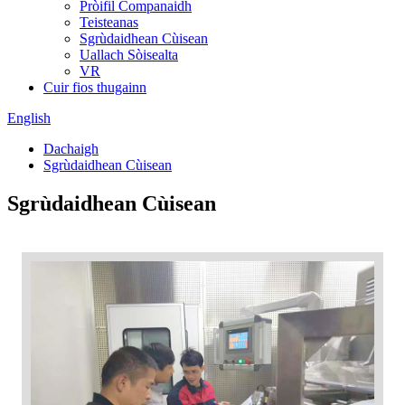
Pròifil Companaidh
Teisteanas
Sgrùdaidhean Cùisean
Uallach Sòisealta
VR
Cuir fios thugainn
English
Dachaigh
Sgrùdaidhean Cùisean
Sgrùdaidhean Cùisean