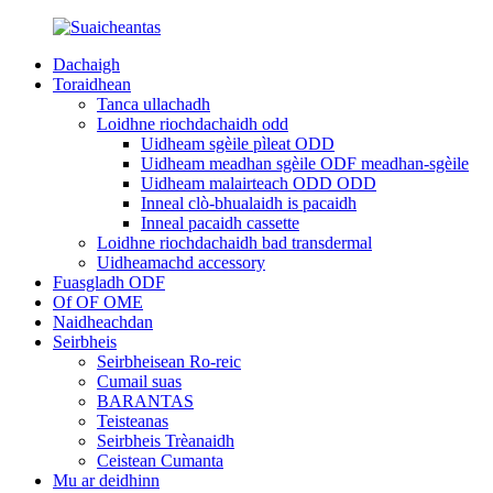
Dachaigh
Toraidhean
Tanca ullachadh
Loidhne riochdachaidh odd
Uidheam sgèile pìleat ODD
Uidheam meadhan sgèile ODF meadhan-sgèile
Uidheam malairteach ODD ODD
Inneal clò-bhualaidh is pacaidh
Inneal pacaidh cassette
Loidhne riochdachaidh bad transdermal
Uidheamachd accessory
Fuasgladh ODF
Of OF OME
Naidheachdan
Seirbheis
Seirbheisean Ro-reic
Cumail suas
BARANTAS
Teisteanas
Seirbheis Trèanaidh
Ceistean Cumanta
Mu ar deidhinn