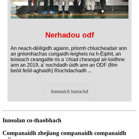
Nerhadou odf
An neach-dèiligidh againn, prìomh chluicheadair ann
an gnìomhachas cungaidh-leigheis na h-Èiphit, an
toiseach ceangailte ris a 'chiad cheangal air-loidhne
ann an 2019, a' nochdadh ùidh ann an ODF (film
beòil feòil-aghaidh) Riochdachadh ...
Ionnsaich barrachd
Innealan co-thaobhach
Companaidh zhejiang companaidh companaidh