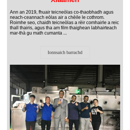
Ann an 2019, fhuair teicneòlas co-thaobhadh agus
neach-ceannach eòlas air a chèile le cothrom.
Roimhe seo, chaidh teicneòlas a rèir comhairle a reic
thall thairis, agus tha am film thaighean labhairteach
mar-thà gu math cumanta ...
Ionnsaich barrachd