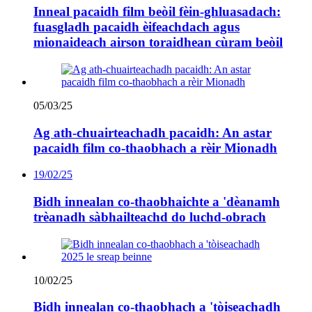
Inneal pacaidh film beòil fèin-ghluasadach:
fuasgladh pacaidh èifeachdach agus
mionaideach airson toraidhean cùram beòil
05/03/25
Ag ath-chuairteachadh pacaidh: An astar
pacaidh film co-thaobhach a rèir Mionadh
19/02/25
Bidh innealan co-thaobhaichte a 'dèanamh
trèanadh sàbhailteachd do luchd-obrach
10/02/25
Bidh innealan co-thaobhach a 'tòiseachadh