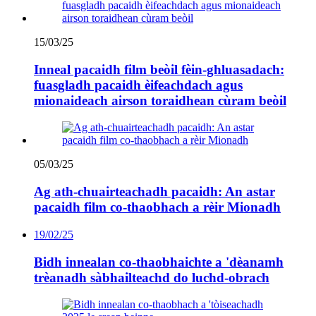
15/03/25
Inneal pacaidh film beòil fèin-ghluasadach:
fuasgladh pacaidh èifeachdach agus
mionaideach airson toraidhean cùram beòil
05/03/25
Ag ath-chuairteachadh pacaidh: An astar
pacaidh film co-thaobhach a rèir Mionadh
19/02/25
Bidh innealan co-thaobhaichte a 'dèanamh
trèanadh sàbhailteachd do luchd-obrach