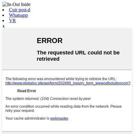
Cuir post-d
Whatsapp
VR
x