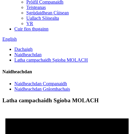
Pròifil Companaidh
Teisteanas
Sgrùdaidhean Cùisean
Uallach Sòisealta
VR
Cuir fios thugainn
English
Dachaigh
Naidheachdan
Latha campachaidh Sgioba MOLACH
Naidheachdan
Naidheachdan Companaidh
Naidheachdan Gnìomhachais
Latha campachaidh Sgioba MOLACH