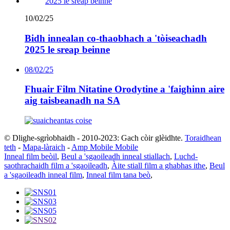
10/02/25
Bidh innealan co-thaobhach a 'tòiseachadh
2025 le sreap beinne
08/02/25
Fhuair Film Nitatine Orodytine a 'faighinn aire
aig taisbeanadh na SA
© Dlighe-sgrìobhaidh - 2010-2023: Gach còir glèidhte.
Toraidhean
teth
-
Mapa-làraich
-
Amp Mobile Mobile
Inneal film beòil
,
Beul a 'sgaoileadh inneal stiallach
,
Luchd-
saothrachaidh film a 'sgaoileadh
,
Àite stiall film a ghabhas ithe
,
Beul
a 'sgaoileadh inneal film
,
Inneal film tana beò
,