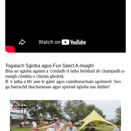
Togalach Sgioba agus Fun Spect A-muigh!
Bha an sgioba againn a 'còrdadh ri latha beòthail de champadh a-
muigh còmhla o chionn ghoirid,
B 'e latha a bh' ann le gàire agus cuimhneachain sgoinneil. Seo
gu barrachd thachartasan agus spiorad sgioba nas làidire!