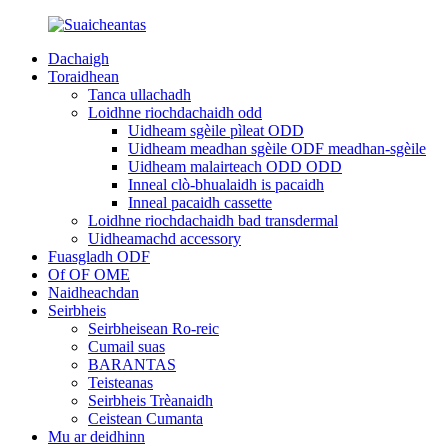
Dachaigh
Toraidhean
Tanca ullachadh
Loidhne riochdachaidh odd
Uidheam sgèile pìleat ODD
Uidheam meadhan sgèile ODF meadhan-sgèile
Uidheam malairteach ODD ODD
Inneal clò-bhualaidh is pacaidh
Inneal pacaidh cassette
Loidhne riochdachaidh bad transdermal
Uidheamachd accessory
Fuasgladh ODF
Of OF OME
Naidheachdan
Seirbheis
Seirbheisean Ro-reic
Cumail suas
BARANTAS
Teisteanas
Seirbheis Trèanaidh
Ceistean Cumanta
Mu ar deidhinn