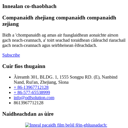
Innealan co-thaobhach
Companaidh zhejiang companaidh companaidh
zejiang
Bidh a 'chompanaidh ag amas air fuasglaidhean aonaichte airson
gach neach-ceannach, a' toirt seachad toraidhean càileachd riarachail
gach neach-ceannach agus seirbheisean èifeachdach.
Subscribe
Cuir fios thugainn
Àireamh 301, BLDG. 1, 1555 Songpu RD. (E), Nanbind
Nand, Rui'an, Zhejiang, Sìona
+ 86-13967712128
+ 86-577-65538999
info@odfsolution.com
8613967712128
Naidheachdan as ùire